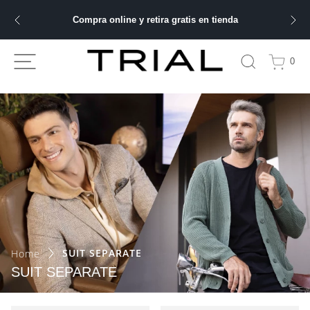
Compra online y retira gratis en tienda
ÁS BUSCADOS
0
bre
ery
 hombre
ble
SUIT SEPARATE
SUIT SEPARATE