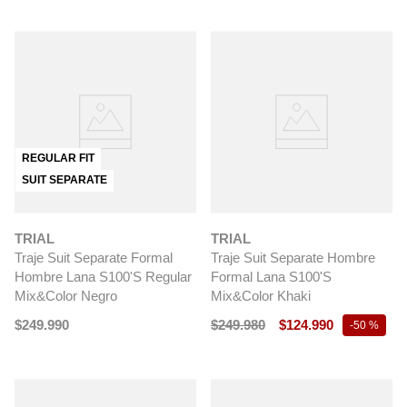
REGULAR FIT
SUIT SEPARATE
TRIAL
TRIAL
Traje Suit Separate Formal
Traje Suit Separate Hombre
Hombre Lana S100'S Regular
Formal Lana S100'S
Mix&Color Negro
Mix&Color Khaki
$
249
.
990
$
249
.
980
$
124
.
990
-
50 %