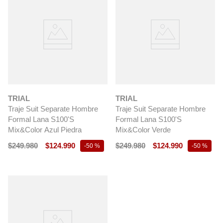
TRIAL
TRIAL
Traje Suit Separate Hombre
Traje Suit Separate Hombre
Formal Lana S100'S
Formal Lana S100'S
Mix&Color Azul Piedra
Mix&Color Verde
$
249
.
980
$
124
.
990
$
249
.
980
$
124
.
990
-
50 %
-
50 %