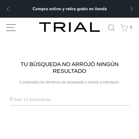
Compra online y retira gratis en tienda
ÁS BUSCADOS
0
ery
bre
TU BÚSQUEDA NO ARROJÓ NINGÚN
RESULTADO
Comprueba los términos de búsqueda y vuelve a intentarlo.
ble
Haz tu búsqueda
 hombre