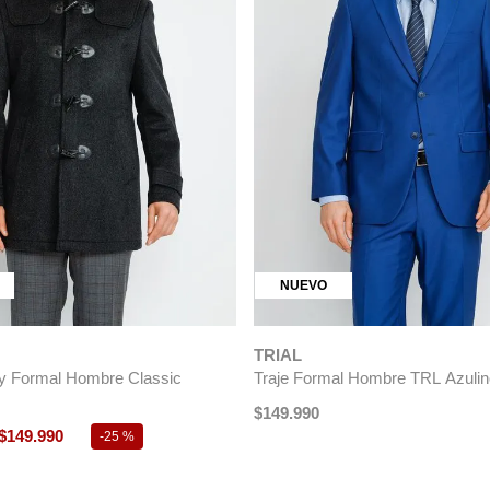
NUEVO
TRIAL
 Formal Hombre Classic
Traje Formal Hombre TRL Azulin
$
149
.
990
$
149
.
990
-
25 %