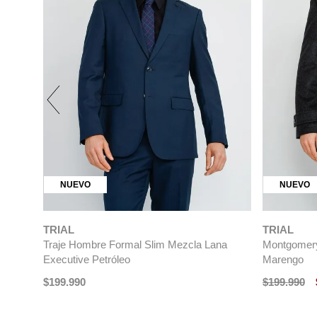
NUEVO
NUEVO
TRIAL
TRIAL
Traje Hombre Formal Slim Mezcla Lana
Montgomery
Executive Petróleo
Marengo
$
199
.
990
$
199
.
990