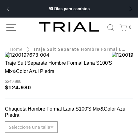
90 Días para cambios
ÁS BUSCADOS
0
bre
Traje Suit Separate Hombre Formal Lana S100'S Mix&Color Azul Piedra
ery
Traje Suit Separate Hombre Formal Lana S100'S
Mix&Color Azul Piedra
$249.980
 hombre
$124.980
ble
Chaqueta Hombre Formal Lana S100'S Mix&Color Azul
Piedra
Seleccione una talla