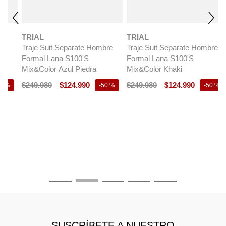
SUIT SEPARATE
TRIAL
TRIAL
Traje Suit Separate Hombre
Traje Suit Separate Formal
Formal Lana S100'S
Hombre Lana S100'S Regular
Mix&Color Khaki
Mix&Color Negro
$
249
.
980
$
124
.
990
$
249
.
990
-
50 %
T
T
$
SUSCRÍBETE A NUESTRO