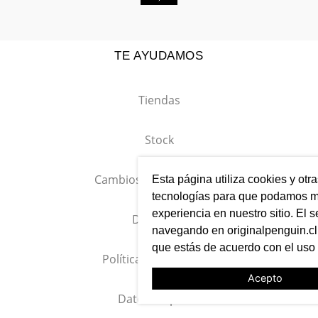
TRIAL
TRIAL
T
Traje Suit Separate Hombre
Traje Suit Separate Hombre
T
r
Formal Lana S100'S
Formal Lana S100'S
F
Mix&Color Verde
Mix&Color Azul Piedra
M
$
249
.
980
$
124
.
990
$
249
.
980
$
124
.
990
$
-
50 %
-
50 %
Esta página utiliza cookies y otr
tecnologías para que podamos me
experiencia en nuestro sitio. El s
SUSCRÍBETE A NUESTRO
navegando en originalpenguin.cl 
NEWSLETTER
que estás de acuerdo con el uso
Entérate primero de nuestras noticias, preventas exclusivas,
Acepto
lanzamientos, ediciones limitadas y eventos