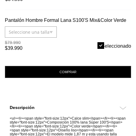
Pantalón Hombre Formal Lana S100'S Mix&Color Verde
Seleccione una talla
$79.990
Seleccionado
$39.990
COMPRAR
Descripción
<ul><li><span style="font-size:12px">Calce slim</span></li><li><span
style="font-size:12px">Composición 100% lana Súper 100'S</span>
</li><li><span style="font-size:12px">Color verde</span></li><li>
<span style="font-size:12px">Diseño liso</span></li><li><span
style="font-size:12px">El modelo mide 1,87 m y esta usando talla