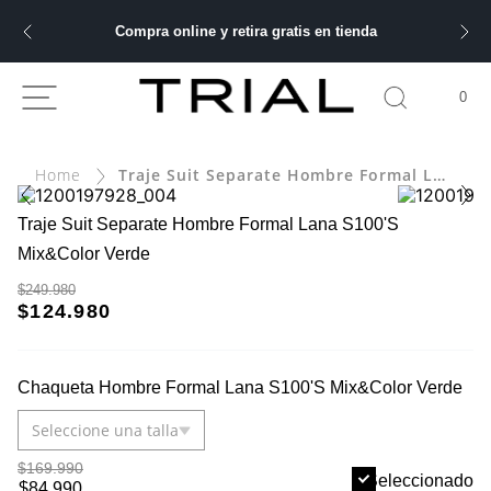
Compra online y retira gratis en tienda
ÁS BUSCADOS
0
Traje Suit Separate Hombre Formal Lana S100'S Mix&Color Verde
ery
bre
Traje Suit Separate Hombre Formal Lana S100'S
Mix&Color Verde
$249.980
ble
$124.980
 hombre
Chaqueta Hombre Formal Lana S100'S Mix&Color Verde
Seleccione una talla
$169.990
Seleccionado
$84.990