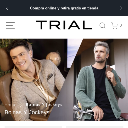
Compra online y retira gratis en tienda
ÁS BUSCADOS
0
bre
ery
 hombre
ble
Boinas Y Jockeys
Boinas Y Jockeys