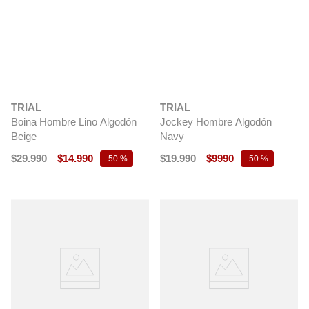
TRIAL
TRIAL
Boina Hombre Lino Algodón
Jockey Hombre Algodón
Beige
Navy
$
29
.
990
$
14
.
990
$
19
.
990
$
9990
-
50 %
-
50 %