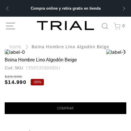
Compra online y retira gratis en tienda
ÁS BUSCADOS
0
ery
Boina Hombre Lino Algodón Beige
bre
Boina Hombre Lino Algodón Beige
:
135053500400U
ble
$
29
.
990
$
14
.
990
-
50%
 hombre
COMPRAR