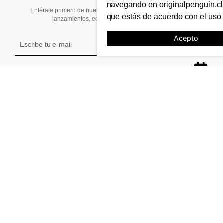
navegando en originalpenguin.cl 
Entérate primero de nuestras noticias, preventas exclusivas,
que estás de acuerdo con el uso
lanzamientos, ediciones limitadas y eventos
Acepto
TE AYUDAMOS
Tiendas
Stock