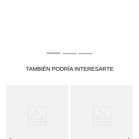
T
B
B
$
TAMBIÉN PODRÍA INTERESARTE