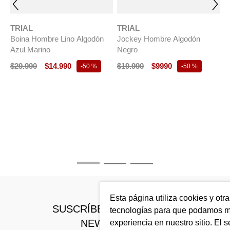
TRIAL
TRIAL
Boina Hombre Lino Algodón
Jockey Hombre Algodón
Azul Marino
Negro
$
29
.
990
$
14
.
990
$
19
.
990
$
9990
-
50 %
-
50 %
T
B
B
$
Esta página utiliza cookies y otr
SUSCRÍBETE A NUESTRO
tecnologías para que podamos me
NEWSLETTER
experiencia en nuestro sitio. El s