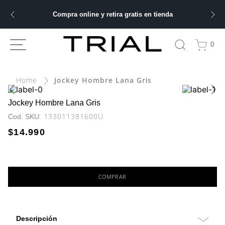
Compra online y retira gratis en tienda
ÁS BUSCADOS
0
ery
Jockey Hombre Lana Gris
bre
Jockey Hombre Lana Gris
:
133011381600U
ble
$
14
.
990
 hombre
COMPRAR
Descripción