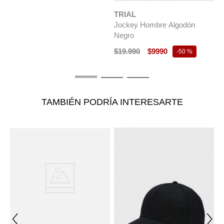
TRIAL
TRIAL
Jockey Hombre Algodón
Boina Homb
Negro
Beige
$
19
.
990
$
9990
$
29
.
990
$
-
50 %
TAMBIÉN PODRÍA INTERESARTE