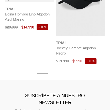
TRIAL
Boina Hombre Lino Algodón
Azul Marino
$
29
.
990
$
14
.
990
-
50 %
TRIAL
T
Jockey Hombre Algodón
B
Negro
B
$
19
.
990
$
9990
$
-
50 %
SUSCRÍBETE A NUESTRO
NEWSLETTER