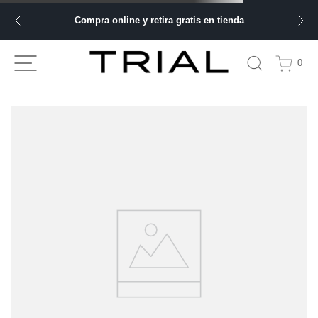
Compra online y retira gratis en tienda
0
TU BÚSQUEDA NO ARROJÓ NINGÚN
RESULTADO
Comprueba los términos de búsqueda y vuelve a intentarlo.
Haz tu búsqueda