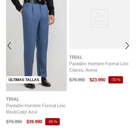
TRIAL
Pantalón Hombre Formal Lino
Classic Arena
$
79
.
990
$
23
.
990
ÚLTIMAS TALLAS
-
70 %
TRIAL
T
Pantalón Hombre Formal Lino
P
Mix&Color Azul
C
$
79
.
990
$
39
.
990
$
-
50 %