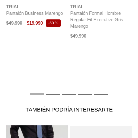
TRIAL
TRIAL
Pantalón Business Marengo
Pantalón Formal Hombre
Regular Fit Executive Gris
$
49
.
990
$
19
.
990
-
60 %
Marengo
$
49
.
990
T
P
C
$
TAMBIÉN PODRÍA INTERESARTE