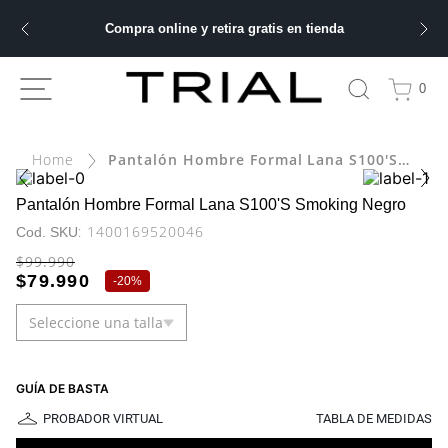
Compra online y retira gratis en tienda
ÁS BUSCADOS
0
Pantalón Hombre Formal Lana S100'S Smoking Negro
bre
ery
Pantalón Hombre Formal Lana S100'S Smoking Negro
:
1400169520046
$
99
.
990
$
79
.
990
-
20%
 hombre
Seleccione una talla
ble
GUÍA DE BASTA
PROBADOR VIRTUAL
TABLA DE MEDIDAS