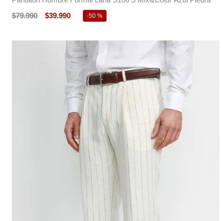
$
79
.
990
$
39
.
990
-
50 %