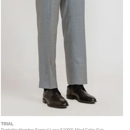
TRIAL
Pantalón Hombre Formal Lana S100'S Mix&Color Gris