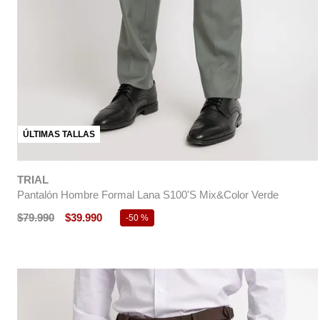
ÚLTIMAS TALLAS
TRIAL
Pantalón Hombre Formal Lana S100'S Mix&Color Verde
$
79
.
990
$
39
.
990
-
50 %