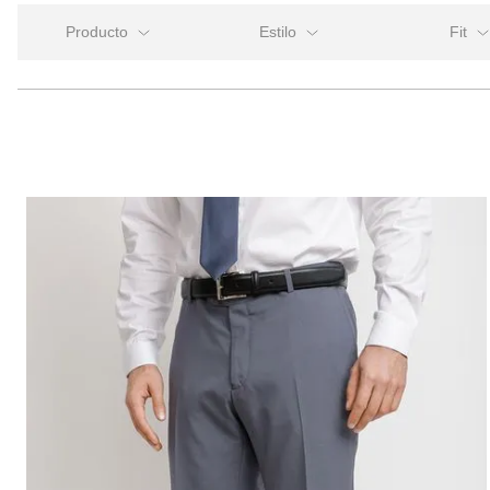
Estilo
Fit
Pantalón
Formal
Regular 
Slim fi
Regul