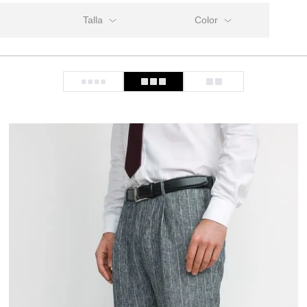
Talla
fit
100
Azul Piedra
t
104
Arena
ar
108
Azul
112
Azul Marino
116
Azulino
120
Beige
23
Café
24
Camel
25
Celeste
26
Gris