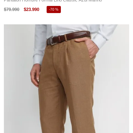
$
79
.
990
$
23
.
990
-
70 %