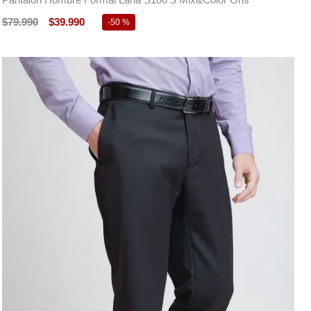
$
79
.
990
$
39
.
990
-
50 %