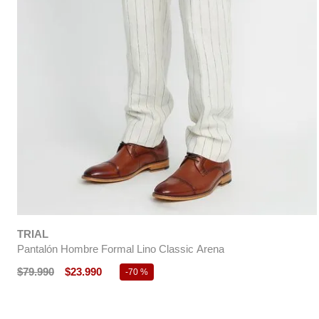
TRIAL
Pantalón Hombre Formal Lino Classic Arena
$
79
.
990
$
23
.
990
-
70 %