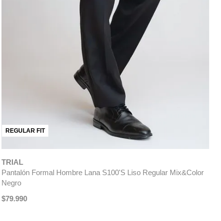
REGULAR FIT
TRIAL
Pantalón Formal Hombre Lana S100'S Liso Regular Mix&Color
Negro
$
79
.
990