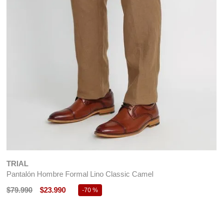
TRIAL
Pantalón Hombre Formal Lino Classic Camel
$
79
.
990
$
23
.
990
-
70 %