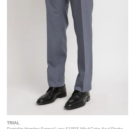
TRIAL
Pantalón Hombre Formal Lana S100'S Mix&Color Azul Piedra