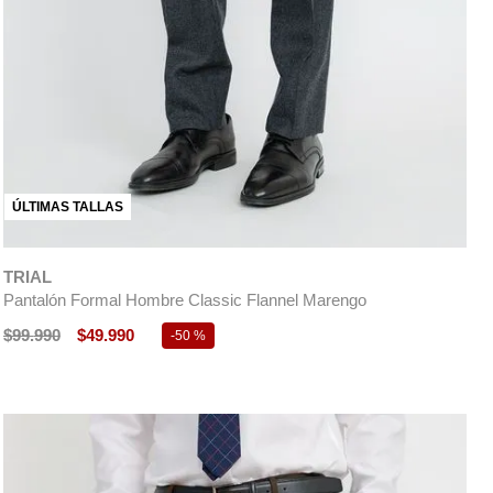
ÚLTIMAS TALLAS
TRIAL
Pantalón Formal Hombre Classic Flannel Marengo
$
99
.
990
$
49
.
990
-
50 %