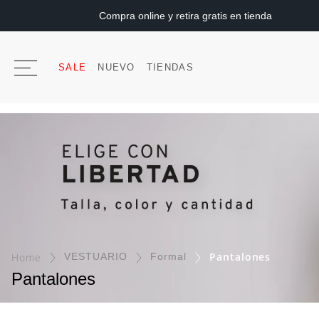
Compra online y retira gratis en tienda
SALE
NUEVO
TIENDAS
Pantalones
VESTUARIO
Formal
Pantalones