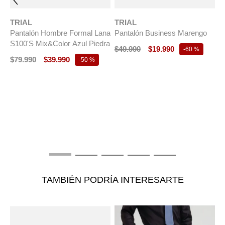
TRIAL
TRIAL
Pantalón Hombre Formal Lana
Pantalón Business Marengo
S100'S Mix&Color Azul Piedra
$
49
.
990
$
19
.
990
-
60 %
$
79
.
990
$
39
.
990
-
50 %
T
P
C
$
TAMBIÉN PODRÍA INTERESARTE