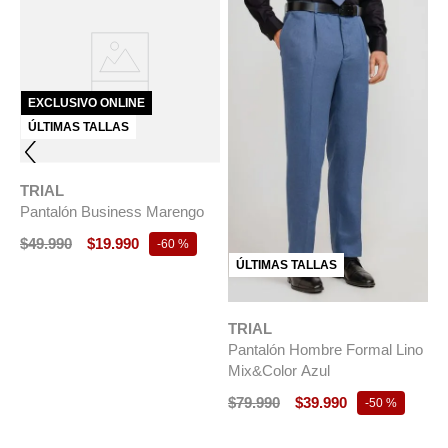
EXCLUSIVO ONLINE
ÚLTIMAS TALLAS
TRIAL
Pantalón Business Marengo
$
49
.
990
$
19
.
990
-
60 %
ÚLTIMAS TALLAS
TRIAL
T
na
Pantalón Hombre Formal Lino
P
s
Mix&Color Azul
S
M
$
79
.
990
$
39
.
990
-
50 %
$