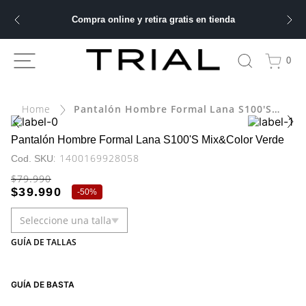
Compra online y retira gratis en tienda
ÁS BUSCADOS
0
Pantalón Hombre Formal Lana S100'S Mix&Color Verde
bre
Pantalón Hombre Formal Lana S100'S Mix&Color Verde
:
1400169928058
ery
$
79
.
990
$
39
.
990
-
50%
 hombre
Seleccione una talla
GUÍA DE TALLAS
GUÍA DE BASTA