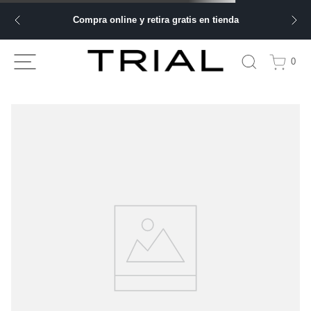
Compra online y retira gratis en tienda
0
TU BÚSQUEDA NO ARROJÓ NINGÚN
RESULTADO
Comprueba los términos de búsqueda y vuelve a intentarlo.
Haz tu búsqueda