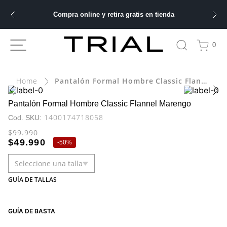
Compra online y retira gratis en tienda
ÁS BUSCADOS
0
Pantalón Formal Hombre Classic Flannel Marengo
bre
ery
Pantalón Formal Hombre Classic Flannel Marengo
:
1400174718058
$
99
.
990
$
49
.
990
-
50%
 hombre
Seleccione una talla
ble
GUÍA DE TALLAS
GUÍA DE BASTA