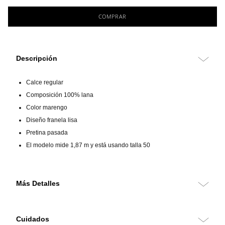
COMPRAR
Descripción
Calce regular
Composición 100% lana
Color marengo
Diseño franela lisa
Pretina pasada
El modelo mide 1,87 m y está usando talla 50
Más Detalles
Pantalón 100% lana de calce regular, confeccionado en franela lisa
que aporta suavidad, abrigo ligero y una caída elegante. Su color
Cuidados
marengo entrega un carácter distintivo y sofisticado, ideal para el