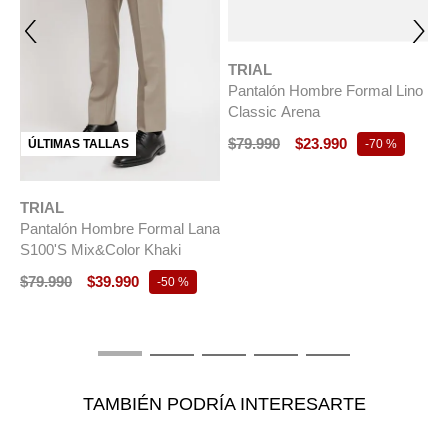
TRIAL
Pantalón Hombre Formal Lino
Classic Arena
$
79
.
990
$
23
.
990
ÚLTIMAS TALLAS
-
70 %
TRIAL
T
na
Pantalón Hombre Formal Lana
P
s
S100'S Mix&Color Khaki
S
M
$
79
.
990
$
39
.
990
-
50 %
$
TAMBIÉN PODRÍA INTERESARTE