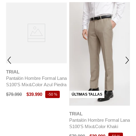
TRIAL
Pantalón Hombre Formal Lana
S100'S Mix&Color Azul Piedra
$
79
.
990
$
39
.
990
ÚLTIMAS TALLAS
-
50 %
TRIAL
T
Pantalón Hombre Formal Lana
P
S100'S Mix&Color Khaki
Re
M