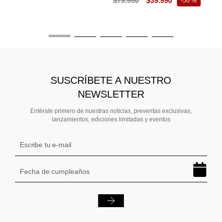
$
79
.
990
$
39
.
990
-
50 %
$
SUSCRÍBETE A NUESTRO
NEWSLETTER
Entérate primero de nuestras noticias, preventas exclusivas,
lanzamientos, ediciones limitadas y eventos