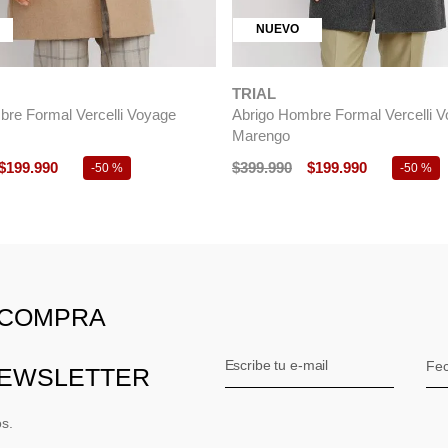
NUEVO
TRIAL
re Formal Vercelli Voyage
Abrigo Hombre Formal Vercelli 
Marengo
$
199
.
990
$
399
.
990
$
199
.
990
-
50 %
-
50 %
 COMPRA
NEWSLETTER
os.