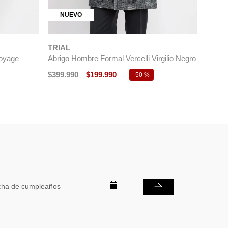
NUEVO
TRIAL
Voyage
Abrigo Hombre Formal Vercelli Virgilio Negro
$
399
.
990
$
199
.
990
-
50 %