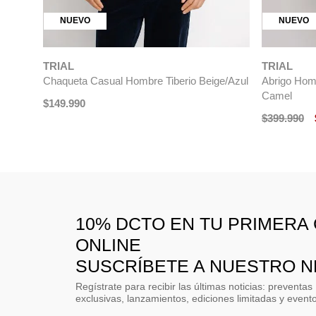
NUEVO
NUEVO
TRIAL
TRIAL
Chaqueta Casual Hombre Tiberio Beige/Azul
Abrigo Homb
Camel
$
149
.
990
$
399
.
990
10% DCTO EN TU PRIMERA
ONLINE
SUSCRÍBETE A NUESTRO 
Regístrate para recibir las últimas noticias: preventas
exclusivas, lanzamientos, ediciones limitadas y event