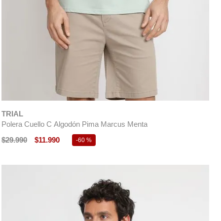
TRIAL
Polera Cuello C Algodón Pima Marcus Menta
$
29
.
990
$
11
.
990
-
60 %