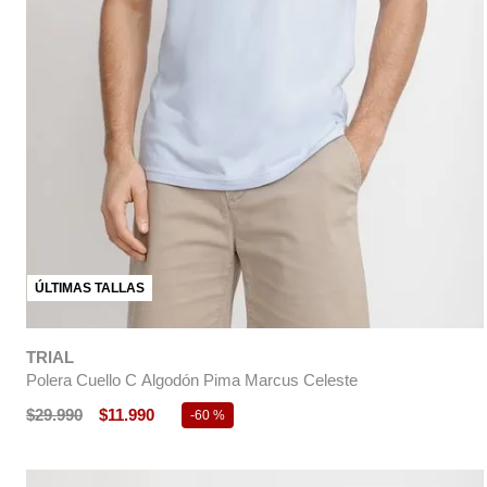
ÚLTIMAS TALLAS
TRIAL
Polera Cuello C Algodón Pima Marcus Celeste
$
29
.
990
$
11
.
990
-
60 %