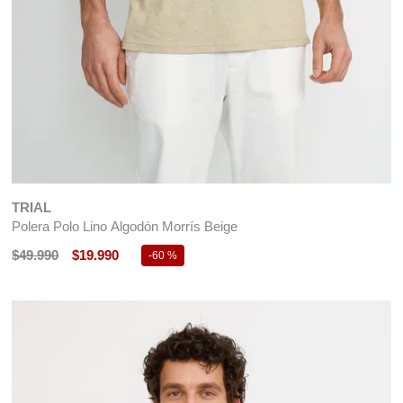
TRIAL
Polera Polo Lino Algodón Morrís Beige
$
49
.
990
$
19
.
990
-
60 %