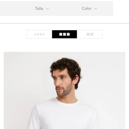
Talla
t
S
Menta
fit
M
Verde oscuro
ar
L
Azul
XL
Azul Marino
XXL
Beige
Blanco
Burdeo
Celeste
Coral
Negro