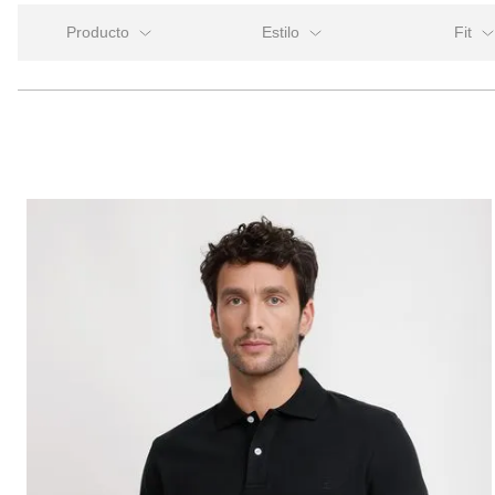
Estilo
Fit
Polera Manga
Casual
Slim fi
Corta
Regular 
Polo Manga Corta
Regul
Slim