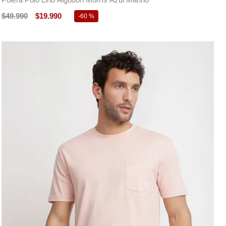
$
49
.
990
$
19
.
990
-
60 %