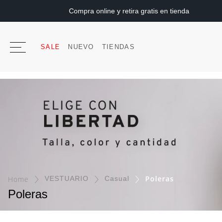
Compra online y retira gratis en tienda
SALE
NUEVO
TIENDAS
Poleras
VESTUARIO
Casual
Poleras