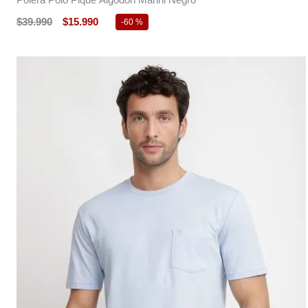
$
39
.
990
$
15
.
990
-
60 %