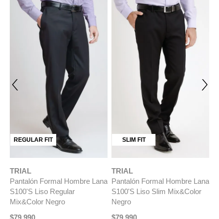
REGULAR FIT
SLIM FIT
TRIAL
TRIAL
T
Pantalón Formal Hombre Lana
Pantalón Formal Hombre Lana
P
S100'S Liso Regular
S100'S Liso Slim Mix&Color
Re
Mix&Color Negro
Negro
M
$
79
.
990
$
79
.
990
$