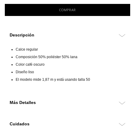
COMPRAR
Descripción
Calce regular
Composición 50% poliéster 50% lana
Color café oscuro
Diseño liso
El modelo mide 1,87 m y está usando talla 50
Más Detalles
Pantalón de calce regular confeccionado en una mezcla de lana y
poliéster, que ofrece estructura, durabilidad y confort. Su diseño liso en
Cuidados
color café oscuro aporta un estilo sobrio y versátil, ideal para
complementar trajes o looks formales de uso profesional.