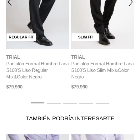
REGULAR FIT
SLIM FIT
TRIAL
TRIAL
T
na
Pantalón Formal Hombre Lana
Pantalón Formal Hombre Lana
P
t
S100'S Liso Regular
S100'S Liso Slim Mix&Color
$
Mix&Color Negro
Negro
$
79
.
990
$
79
.
990
TAMBIÉN PODRÍA INTERESARTE