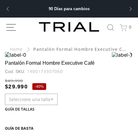
90 Días para cambios
ÁS BUSCADOS
0
Pantalón Formal Hombre Executive Café
bre
ery
Pantalón Formal Hombre Executive Café
:
1400173307060
$
49
.
990
$
29
.
990
-
40%
 hombre
Seleccione una talla
ble
GUÍA DE TALLAS
GUÍA DE BASTA