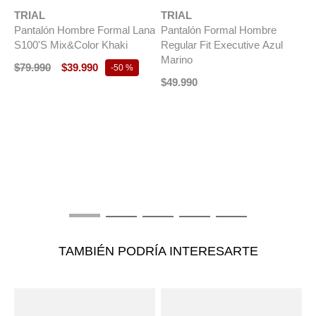
TRIAL
TRIAL
Pantalón Hombre Formal Lana
Pantalón Formal Hombre
S100'S Mix&Color Khaki
Regular Fit Executive Azul
Marino
$
79
.
990
$
39
.
990
-
50 %
$
49
.
990
T
na
P
t
S
$
TAMBIÉN PODRÍA INTERESARTE