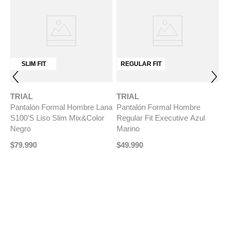
SLIM FIT
REGULAR FIT
TRIAL
TRIAL
Pantalón Formal Hombre Lana
Pantalón Formal Hombre
S100'S Liso Slim Mix&Color
Regular Fit Executive Azul
Negro
Marino
$
79
.
990
$
49
.
990
T
na
P
t
C
$