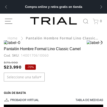
Compra online y retira gratis en tienda
ÁS BUSCADOS
0
ery
Pantalón Hombre Formal Lino Classic Camel
bre
Pantalón Hombre Formal Lino Classic Camel
:
1400170610060
$
79
.
990
ble
$
23
.
990
-
70%
Seleccione una talla
 hombre
GUÍA DE BASTA
PROBADOR VIRTUAL
TABLA DE MEDIDAS