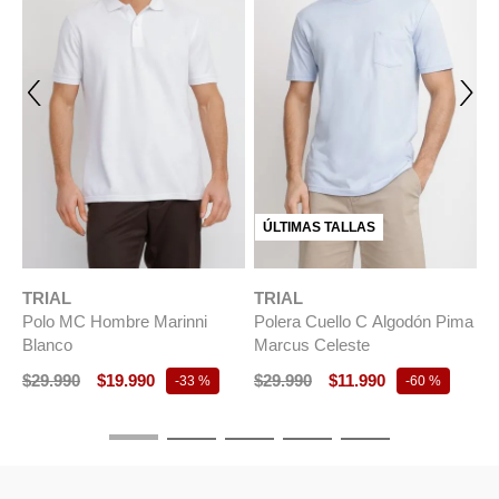
ÚLTIMAS TALLAS
TRIAL
TRIAL
Pima
Polo MC Hombre Marinni
Polera Polo Lino Algodón
Burdeo
Morrís Beige
$
29
.
990
$
19
.
990
$
49
.
990
$
19
.
990
-
33 %
-
60 %