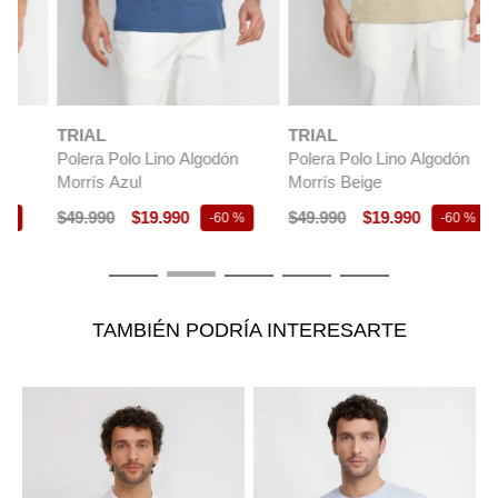
TRIAL
TRIAL
T
Polera Polo Lino Algodón
Polera Polo Lino Algodón
P
Morrís Azul
Morrís Beige
M
$
49
.
990
$
19
.
990
$
49
.
990
$
19
.
990
$
-
60 %
-
60 %
TAMBIÉN PODRÍA INTERESARTE