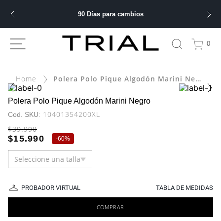
90 Días para cambios
ÁS BUSCADOS
0
Polera Polo Pique Algodón Marini Negro
bre
ery
Polera Polo Pique Algodón Marini Negro
:
10401354200XL
$
39
.
990
$
15
.
990
-
60%
 hombre
Seleccione una talla
ble
PROBADOR VIRTUAL
TABLA DE MEDIDAS
COMPRAR