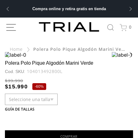
Compra online y retira gratis en tienda
ÁS BUSCADOS
0
Polera Polo Pique Algodón Marini Verde
bre
ery
Polera Polo Pique Algodón Marini Verde
:
104013492800L
$
39
.
990
$
15
.
990
-
60%
 hombre
Seleccione una talla
ble
GUÍA DE TALLAS
COMPRAR