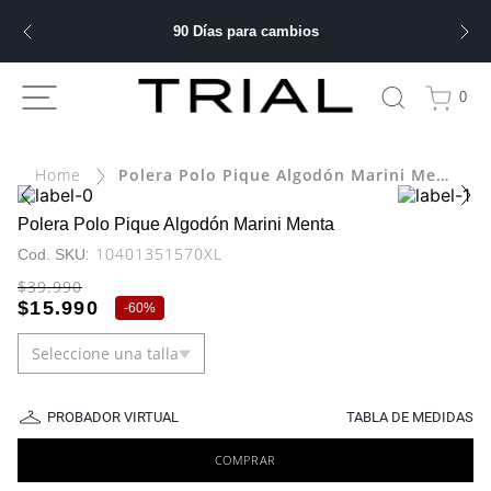
90 Días para cambios
ÁS BUSCADOS
0
bre
Polera Polo Pique Algodón Marini Menta
ery
Polera Polo Pique Algodón Marini Menta
:
10401351570XL
$
39
.
990
 hombre
$
15
.
990
-
60%
Seleccione una talla
ble
PROBADOR VIRTUAL
TABLA DE MEDIDAS
COMPRAR