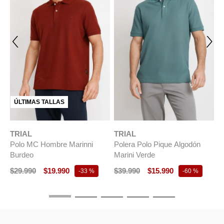
ÚLTIMAS TALLAS
TRIAL
TRIAL
T
Polo MC Hombre Marinni
Polera Polo Pique Algodón
P
Burdeo
Marini Verde
M
$
29
.
990
$
19
.
990
$
39
.
990
$
15
.
990
$
-
33 %
-
60 %