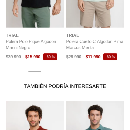
TRIAL
TRIAL
T
Polera Polo Pique Algodón
Polera Cuello C Algodón Pima
P
Marini Negro
Marcus Menta
M
$
39
.
990
$
15
.
990
$
29
.
990
$
11
.
990
$
-
60 %
-
60 %
TAMBIÉN PODRÍA INTERESARTE