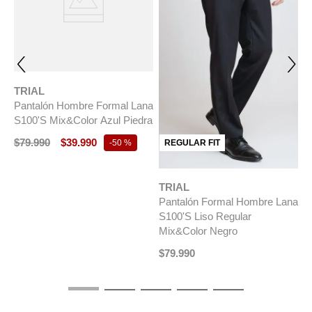
escribirnos por Whatsapp o al mail
servicioalcliente@grupombo.com
TRIAL
Pantalón Hombre Formal Lana
S100'S Mix&Color Azul Piedra
$
79
.
990
$
39
.
990
REGULAR FIT
-
50 %
TRIAL
T
na
Pantalón Formal Hombre Lana
P
S100'S Liso Regular
C
Mix&Color Negro
$
$
79
.
990