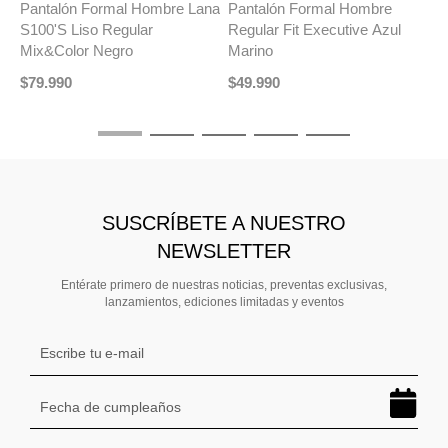
Pantalón Formal Hombre Lana
Pantalón Formal Hombre
P
S100'S Liso Regular
Regular Fit Executive Azul
C
Mix&Color Negro
Marino
$
$
79
.
990
$
49
.
990
SUSCRÍBETE A NUESTRO
NEWSLETTER
Entérate primero de nuestras noticias, preventas exclusivas,
lanzamientos, ediciones limitadas y eventos