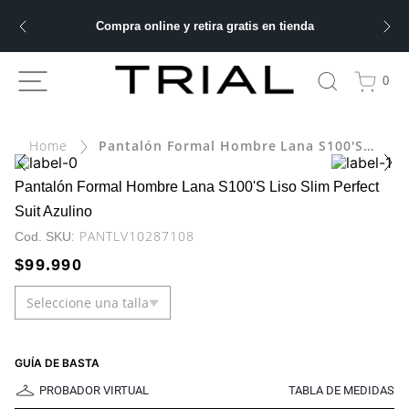
Compra online y retira gratis en tienda
ÁS BUSCADOS
0
bre
Pantalón Formal Hombre Lana S100'S Liso Slim Perfect Suit Azulino
ery
Pantalón Formal Hombre Lana S100'S Liso Slim Perfect
Suit Azulino
:
PANTLV10287108
 hombre
$
99
.
990
Seleccione una talla
ble
GUÍA DE BASTA
PROBADOR VIRTUAL
TABLA DE MEDIDAS