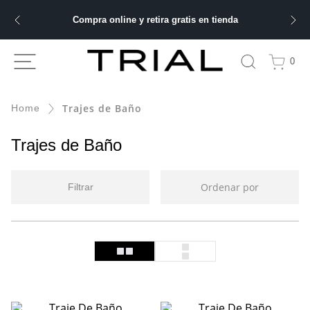
Compra online y retira gratis en tienda
ÁS BUSCADOS
0
Trajes de Baño
bre
ery
Trajes de Baño
Ordenar por
Filtrar
 hombre
ble