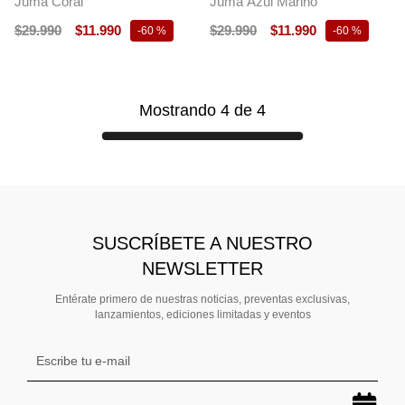
Juma Coral
Juma Azul Marino
$
29
.
990
$
11
.
990
$
29
.
990
$
11
.
990
-
60 %
-
60 %
Mostrando
4
de
4
SUSCRÍBETE A NUESTRO
NEWSLETTER
Entérate primero de nuestras noticias, preventas exclusivas,
lanzamientos, ediciones limitadas y eventos