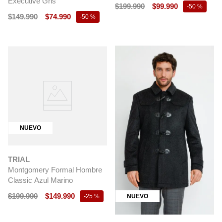
Executive Gris
$
199
.
990
$
99
.
990
-
50 %
$
149
.
990
$
74
.
990
-
50 %
NUEVO
TRIAL
Montgomery Formal Hombre
Classic Azul Marino
$
199
.
990
$
149
.
990
NUEVO
-
25 %