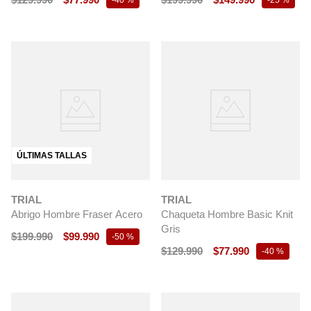
-
40 %
-
25 %
ÚLTIMAS TALLAS
TRIAL
TRIAL
Abrigo Hombre Fraser Acero
Chaqueta Hombre Basic Knit
Gris
$
199
.
990
$
99
.
990
-
50 %
$
129
.
990
$
77
.
990
-
40 %