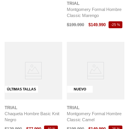
TRIAL
Montgomery Formal Hombre
Classic Marengo
$
199
.
990
$
149
.
990
-
25 %
ÚLTIMAS TALLAS
NUEVO
TRIAL
TRIAL
Chaqueta Hombre Basic Knit
Montgomery Formal Hombre
Negro
Classic Camel
$
129
.
990
$
77
.
990
$
199
.
990
$
149
.
990