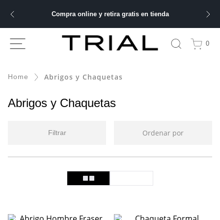
Compra online y retira gratis en tienda
ÁS BUSCADOS
0
ery
Abrigos y Chaquetas
bre
Abrigos y Chaquetas
Ordenar por
Filtrar
ble
 hombre