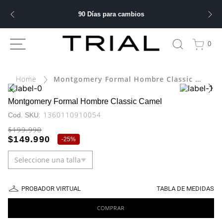
90 Días para cambios
ÁS BUSCADOS
0
bre
Montgomery Formal Hombre Classic Camel
ery
Montgomery Formal Hombre Classic Camel
:
1360110910054
$
199
.
990
 hombre
$
149
.
990
-
25%
Seleccione una talla
ble
PROBADOR VIRTUAL
TABLA DE MEDIDAS
COMPRAR