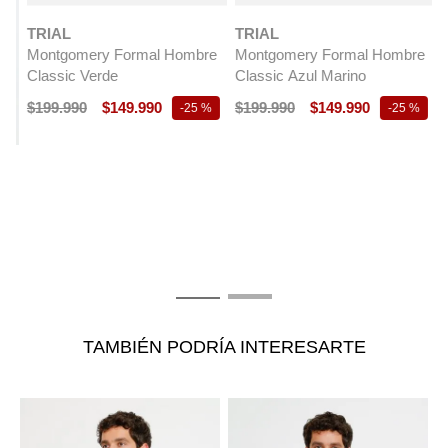
TRIAL
TRIAL
Montgomery Formal Hombre
Montgomery Formal Hombre
Classic Verde
Classic Azul Marino
$
199
.
990
$
149
.
990
$
199
.
990
$
149
.
990
-
25 %
-
25 %
T
e
M
C
$
TAMBIÉN PODRÍA INTERESARTE