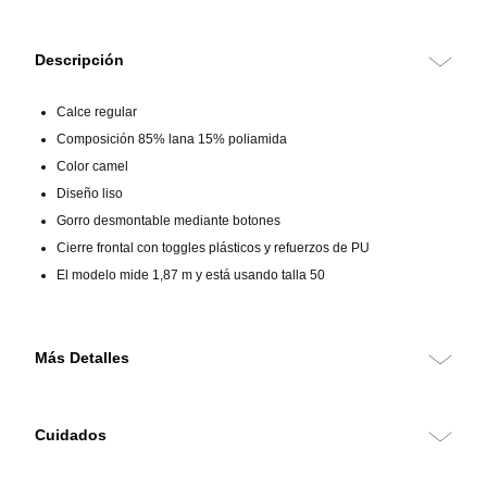
Descripción
Calce regular
Composición 85% lana 15% poliamida
Color camel
Diseño liso
Gorro desmontable mediante botones
Cierre frontal con toggles plásticos y refuerzos de PU
El modelo mide 1,87 m y está usando talla 50
Más Detalles
Montgomery de calce regular confeccionado en una mezcla de lana y
poliamida, que ofrece abrigo, resistencia y una estructura sólida. Su
Cuidados
diseño liso en color camel conserva el carácter clásico del
montgomery, aportando elegancia atemporal y funcionalidad para el
vestir formal.