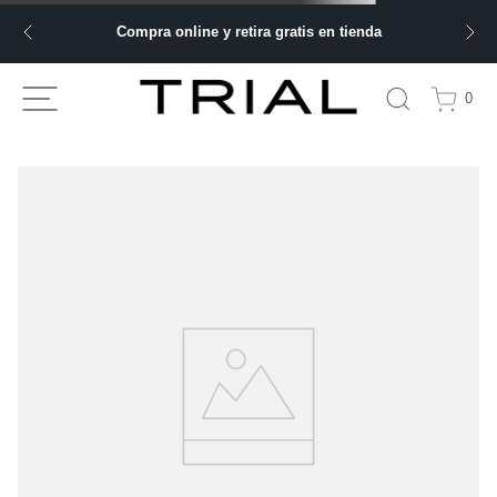
Compra online y retira gratis en tienda
0
TU BÚSQUEDA NO ARROJÓ NINGÚN
RESULTADO
Comprueba los términos de búsqueda y vuelve a intentarlo.
Haz tu búsqueda