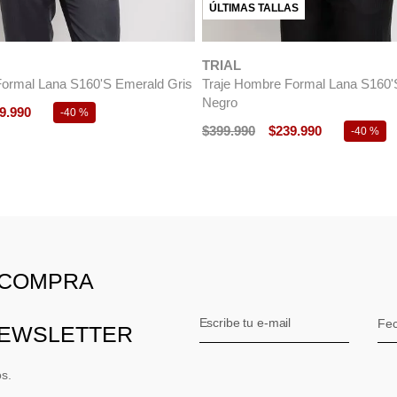
ÚLTIMAS TALLAS
TRIAL
Formal Lana S160'S Emerald Gris
Traje Hombre Formal Lana S160'
Negro
9
.
990
-
40 %
$
399
.
990
$
239
.
990
-
40 %
 COMPRA
NEWSLETTER
os.