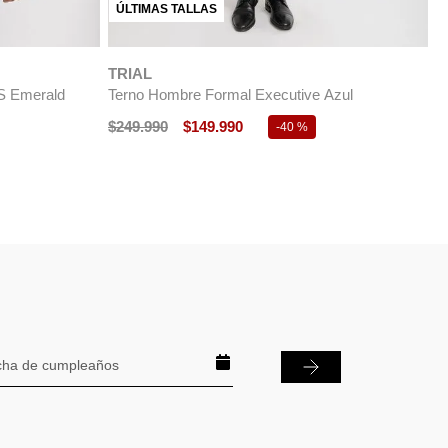
T
ÚLTIMAS TALLAS
$
TRIAL
S Emerald
Terno Hombre Formal Executive Azul
$
249
.
990
$
149
.
990
-
40 %