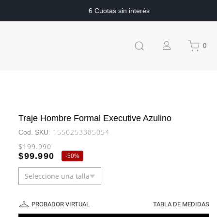
6 Cuotas sin interés
0
Traje Hombre Formal Executive Azulino
:
1550253385054
$
199
.
990
$
99
.
990
-
50%
Seleccione una talla
PROBADOR VIRTUAL
TABLA DE MEDIDAS