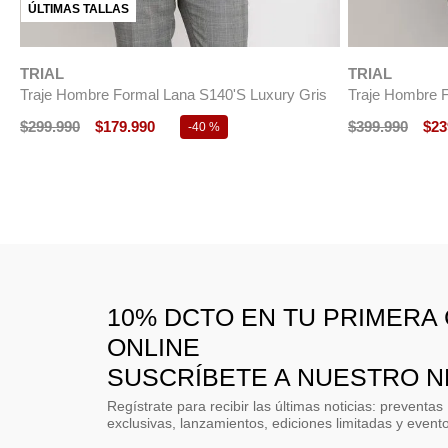
ÚLTIMAS TALLAS
TRIAL
TRIAL
Traje Hombre Formal Lana S140'S Luxury Gris
Traje Hombre 
$
299
.
990
$
179
.
990
$
399
.
990
$
23
-
40 %
10% DCTO EN TU PRIMERA
ONLINE
SUSCRÍBETE A NUESTRO 
Regístrate para recibir las últimas noticias: preventas
exclusivas, lanzamientos, ediciones limitadas y event