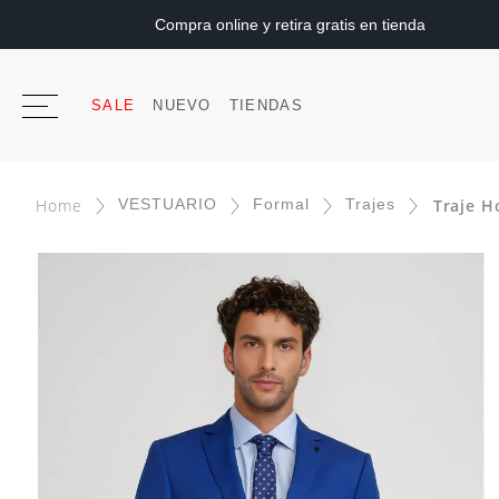
Compra online y retira gratis en tienda
SALE
NUEVO
TIENDAS
VESTUARIO
Formal
Trajes
Traje H