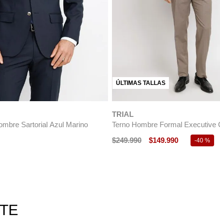
ÚLTIMAS TALLAS
TRIAL
ombre Sartorial Azul Marino
Terno Hombre Formal Executive 
$
249
.
990
$
149
.
990
-
40 %
RTE