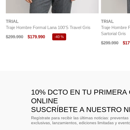
Traje Formal Hombre Executive Café
NUEVO
$
199
.
990
$
119
.
990
-
40 %
TRIAL
Traje Formal H
$
199
.
990
10% DCTO EN TU PRIMERA
ONLINE
SUSCRÍBETE A NUESTRO 
Regístrate para recibir las últimas noticias: preventas
exclusivas, lanzamientos, ediciones limitadas y event