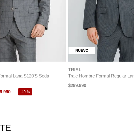
ÚLTIMAS TALLAS
TRIAL
ombre Sartorial Azul Marino
Traje Hombre Formal Lana S140'
$
299
.
990
$
179
.
990
-
40 %
RTE