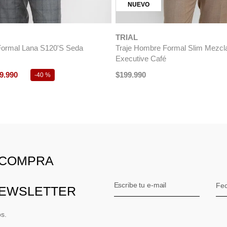
Traje Formal Hombre Classic Cro
$
249
.
990
ombre Executive Azul
 COMPRA
NEWSLETTER
os.