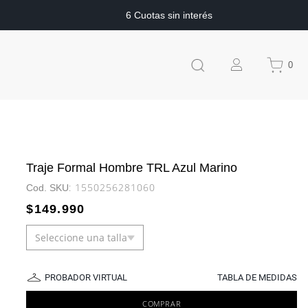
6 Cuotas sin interés
0
Traje Formal Hombre TRL Azul Marino
:
1550256281060
$
149
.
990
Seleccione una talla
PROBADOR VIRTUAL
TABLA DE MEDIDAS
COMPRAR