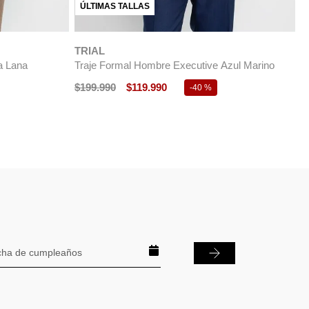
ss Azul Marino
T
NUEVO
$
TRIAL
Traje Formal Hombre Sartorial Azul Marino
$
299
.
990