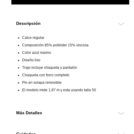
Descripción
Calce regular
Composición 85% poliéster 15% viscosa
Color azul marino
Diseño liso
Traje incluye chaqueta y pantalón
Chaqueta con forro completo
Pin en solapa removible
El modelo mide 1,87 m y esta usando talla 50
Más Detalles
Traje de calce regular confeccionado en una mezcla de poliéster y
viscosa, que garantiza resistencia, comodidad y fácil