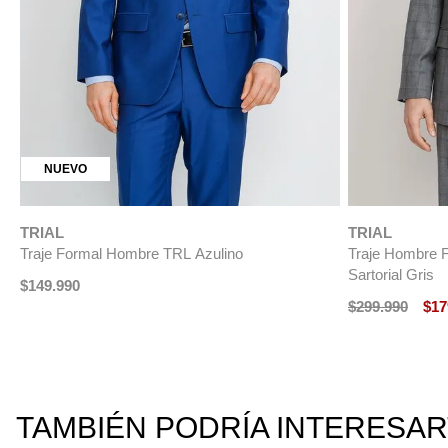
ÚLTIMAS TALLAS
NUEVO
TRIAL
TRIAL
Traje Formal Hombre TRL Gris
Traje Formal H
$
149
.
990
$
299
.
990
TAMBIÉN PODRÍA INTERESA