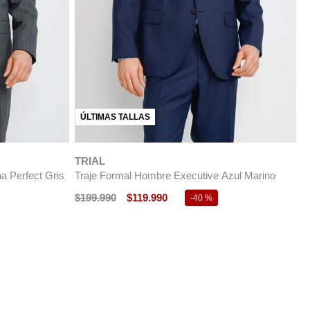
TRIAL
T
Traje Hombre Formal Executive Azulino
T
$
199
.
990
$
99
.
990
$
-
50 %
S Luxury Gris