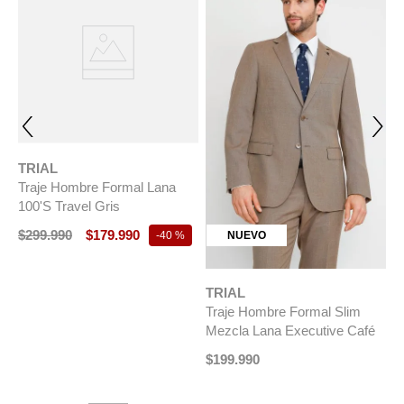
TRIAL
Traje Hombre Formal Lana
100'S Travel Gris
$
299
.
990
$
179
.
990
NUEVO
-
40 %
TRIAL
T
ld
Traje Hombre Formal Slim
T
Mezcla Lana Executive Café
E
$
199
.
990
$