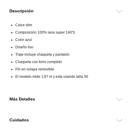
Descripción
Calce slim
Composición 100% lana super 140'S
Color azul
Diseño liso
Traje incluye chaqueta y pantalón
Chaqueta con forro completo
Pin en solapa removible
El modelo mide 1,87 m y esta usando talla 50
Más Detalles
Traje de calce slim confeccionado en 100% lana Super 140’S, un
tejido de altísima calidad que destaca por su suavidad, ligereza y
Cuidados
caída excepcional. Su diseño liso con solapa clásica ofrece una
apariencia refinada y contemporánea, ideal para ocasiones formales o
ejecutivas de alto nivel.