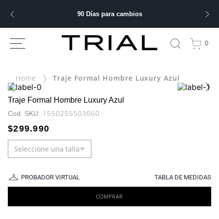
90 Días para cambios
ÁS BUSCADOS
0
ery
Traje Formal Hombre Luxury Azul
bre
Traje Formal Hombre Luxury Azul
:
1550255503060
$
299
.
990
ble
Seleccione una talla
 hombre
PROBADOR VIRTUAL
TABLA DE MEDIDAS
COMPRAR