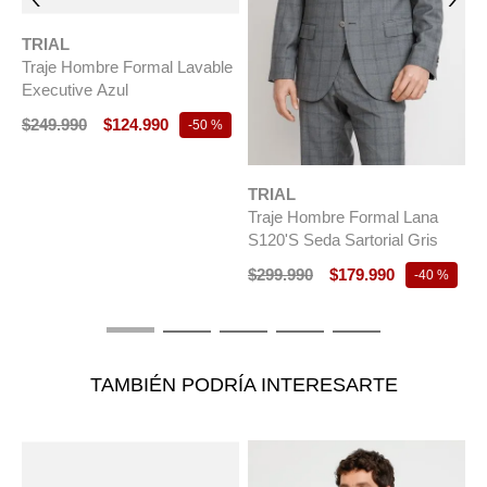
TRIAL
Traje Hombre Formal Lavable
Executive Azul
$
249
.
990
$
124
.
990
-
50 %
TRIAL
T
Traje Hombre Formal Lana
T
S120'S Seda Sartorial Gris
A
$
299
.
990
$
179
.
990
$
-
40 %
TAMBIÉN PODRÍA INTERESARTE