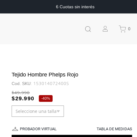
6 Cuotas sin interés
0
Tejido Hombre Phelps Rojo
:
153014072400S
$
49
.
990
$
29
.
990
-
40%
Seleccione una talla
PROBADOR VIRTUAL
TABLA DE MEDIDAS