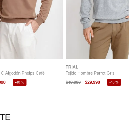
NUEVO
TRIAL
Parrot Verde
Cárdigan Formal Hombre Algod
Classic Azul Marino
990
-
40 %
$
69
.
990
RTE