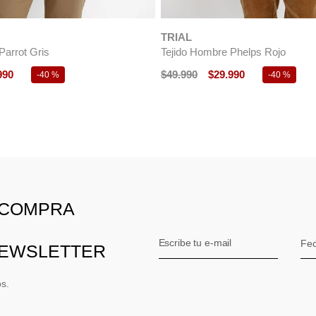
e Formal Sin Mangas Algodón
Sweater Hombre Formal Cuello V
sic Gris Melange
Cashmere Classic Gris Melange
$
59
.
990
 COMPRA
NEWSLETTER
os.