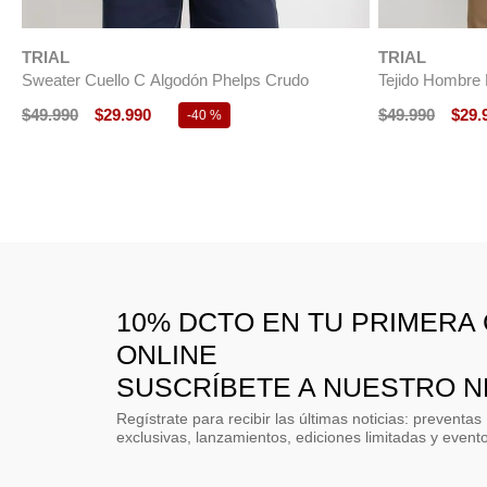
Tejido Hombre Parrot Verde
Sweater Hombr
Cashmere Clas
$
49
.
990
$
29
.
990
-
40 %
$
49
.
990
10% DCTO EN TU PRIMERA
ONLINE
SUSCRÍBETE A NUESTRO 
Regístrate para recibir las últimas noticias: preventas
exclusivas, lanzamientos, ediciones limitadas y event