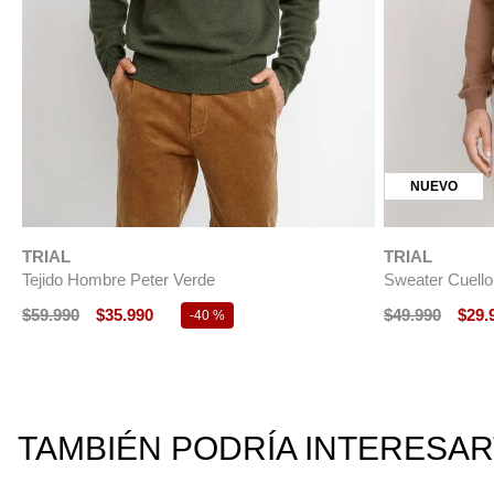
TRIAL
Tejido Hombre 
$
49
.
990
$
29
.
TRIAL
Sweater Cuello V Sin Mangas Algodón Seda
Azul Marino
$
39
.
990
$
27
.
990
-
30 %
TAMBIÉN PODRÍA INTERESA