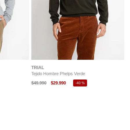
ÚLTIMAS TALLAS
TRIAL
T
ón Cashmere
Tejido Hombre Paulo Beige
T
$
79
.
990
$
47
.
990
$
-
40 %