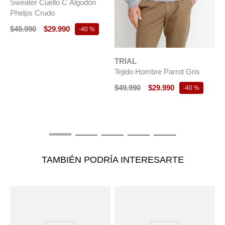
Sweater Cuello C Algodón
Phelps Crudo
$
49
.
990
$
29
.
990
-
40 %
TRIAL
T
Tejido Hombre Parrot Gris
T
$
49
.
990
$
29
.
990
$
-
40 %
TAMBIÉN PODRÍA INTERESARTE