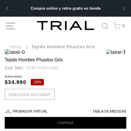
Compra online y retira gratis en tienda
ÁS BUSCADOS
0
Tejido Hombre Phastos Gris
bre
Tejido Hombre Phastos Gris
:
1530143016XXL
ery
$
49
.
990
$
34
.
990
-
30%
 hombre
Seleccione una talla
PROBADOR VIRTUAL
TABLA DE MEDIDAS
COMPRAR