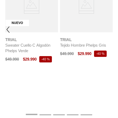
NUEVO
TRIAL
TRIAL
Sweater Cuello C Algodón
Tejido Hombre Phelps Gris
Phelps Verde
$
49
.
990
$
29
.
990
-
40 %
$
49
.
990
$
29
.
990
-
40 %
T
S
A
$