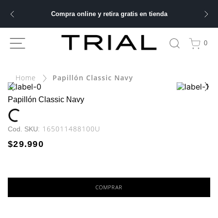
Compra online y retira gratis en tienda
ÁS BUSCADOS
0
ery
Papillón Classic Navy
bre
Papillón Classic Navy
ble
:
165011488100U
$
29
.
990
 hombre
COMPRAR