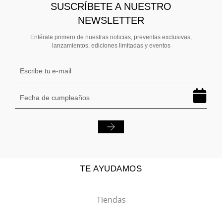
SUSCRÍBETE A NUESTRO
Si tienes dudas con respecto a tu despacho, no dudes en
escribirnos por Whatsapp o al mail
NEWSLETTER
servicioalcliente@grupombo.com
Entérate primero de nuestras noticias, preventas exclusivas,
lanzamientos, ediciones limitadas y eventos
TE AYUDAMOS
Tiendas