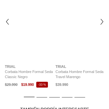
Si tienes dudas con respecto a tu despacho, no dudes en
escribirnos por Whatsapp o al mail
servicioalcliente@grupombo.com
NUEVO
NUEVO
TRIAL
TRIAL
Corbata Hombre Formal Seda
Corbata Hombre Formal Seda
Classic Negro
Travel Marengo
$
29
.
990
$
19
.
990
$
39
.
990
-
33 %
T
C
C
$