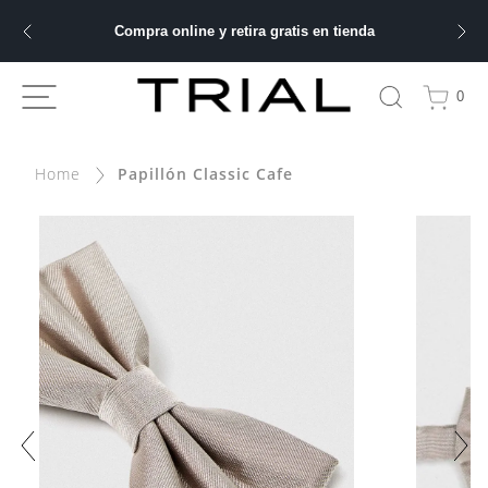
Compra online y retira gratis en tienda
ÁS BUSCADOS
0
bre
Papillón Classic Cafe
ery
 hombre
ble