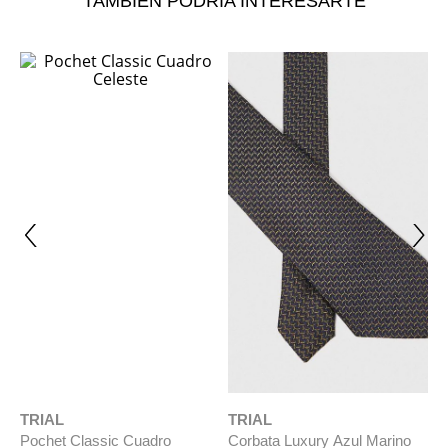
TAMBIÉN PODRÍA INTERESARTE
NUEVO
TRIAL
Pochet Classic Cuadro
Celeste
$
29
.
990
TRIAL
T
da
Corbata Luxury Azul Marino
C