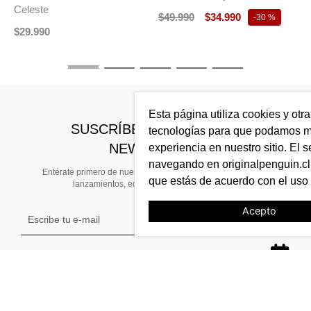
M
$
49
.
990
$
34
.
990
-
30 %
$
Esta página utiliza cookies y otr
SUSCRÍBETE A NUESTRO
tecnologías para que podamos me
NEWSLETTER
experiencia en nuestro sitio. El s
navegando en originalpenguin.cl 
Entérate primero de nuestras noticias, preventas exclusivas,
que estás de acuerdo con el uso
lanzamientos, ediciones limitadas y eventos
Acepto