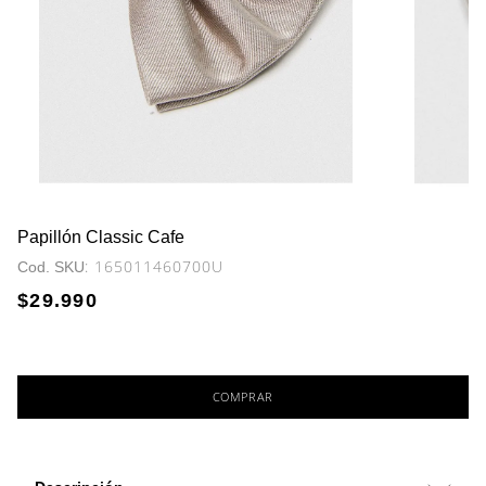
Papillón Classic Cafe
:
165011460700U
$
29
.
990
COMPRAR