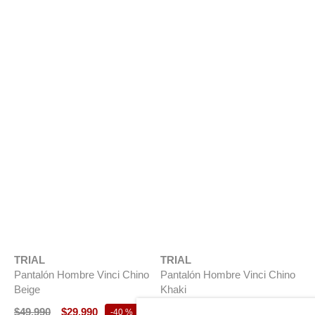
TRIAL
TRIAL
T
Pantalón Hombre Vinci Chino
Pantalón Hombre Vinci Chino
P
Beige
Khaki
V
$
49
.
990
$
29
.
990
$
49
.
990
$
29
.
990
$
-
40 %
-
40 %