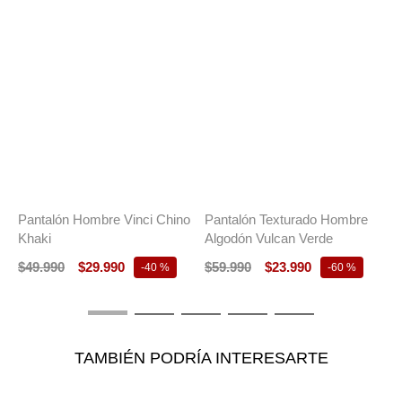
Pantalón Hombre Vinci Chino
Pantalón Texturado Hombre
P
Khaki
Algodón Vulcan Verde
V
$
49
.
990
$
29
.
990
$
59
.
990
$
23
.
990
$
-
40 %
-
60 %
TAMBIÉN PODRÍA INTERESARTE