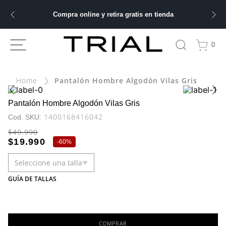
Compra online y retira gratis en tienda
ÁS BUSCADOS
0
bre
Pantalón Hombre Algodón Vilas Gris
ery
Pantalón Hombre Algodón Vilas Gris
:
1400168416042
$
49
.
990
 hombre
$
19
.
990
-
60%
Seleccione una talla
ble
GUÍA DE TALLAS
COMPRAR