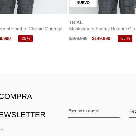
NUEVO
TRIAL
rmal Hombre Classic Marengo
Montgomery Formal Hombre Clas
9
.
990
$
199
.
990
$
149
.
990
-
25 %
-
25 %
 COMPRA
NEWSLETTER
os.