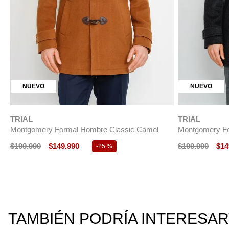
NUEVO
NUEVO
TRIAL
TRIAL
Montgomery Formal Hombre Classic Camel
Montgomery Fo
$
199
.
990
$
149
.
990
$
199
.
990
$
14
-
25 %
TAMBIÉN PODRÍA INTERESA