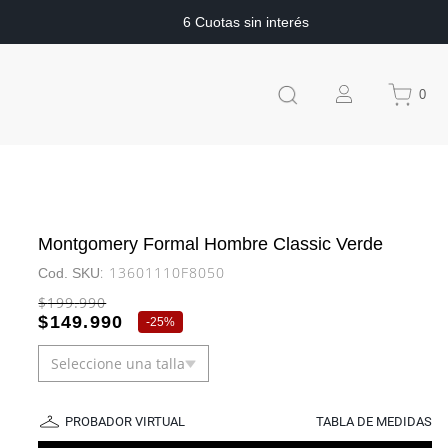
6 Cuotas sin interés
0
Montgomery Formal Hombre Classic Verde
:
13601110F8050
$
199
.
990
$
149
.
990
-
25%
Seleccione una talla
PROBADOR VIRTUAL
TABLA DE MEDIDAS