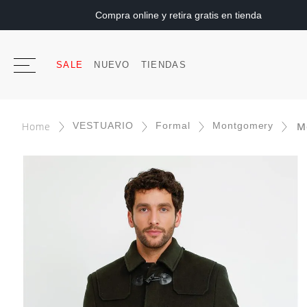
Compra online y retira gratis en tienda
SALE
NUEVO
TIENDAS
VESTUARIO
Formal
Montgomery
M