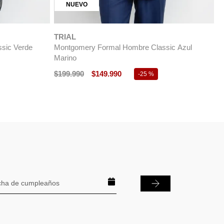
NUEVO
TRIAL
sic Verde
Montgomery Formal Hombre Classic Azul
Marino
$
199
.
990
$
149
.
990
-
25 %