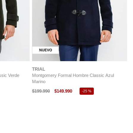
NUEVO
TRIAL
sic Verde
Montgomery Formal Hombre Classic Azul
Marino
$
199
.
990
$
149
.
990
-
25 %