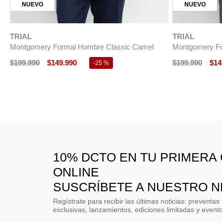
NUEVO
NUEVO
TRIAL
TRIAL
Montgomery Formal Hombre Classic Camel
Montgomery Fo
$
199
.
990
$
149
.
990
$
199
.
990
$
14
-
25 %
10% DCTO EN TU PRIMERA
ONLINE
SUSCRÍBETE A NUESTRO 
Regístrate para recibir las últimas noticias: preventas
exclusivas, lanzamientos, ediciones limitadas y event