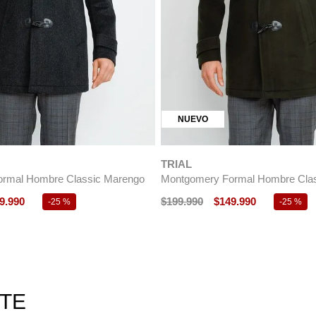
NUEVO
TRIAL
rmal Hombre Classic Marengo
Montgomery Formal Hombre Clas
9
.
990
$
199
.
990
$
149
.
990
-
25 %
-
25 %
RTE