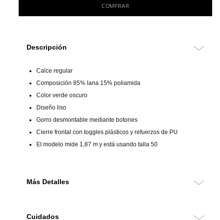
COMPRAR
Descripción
Calce regular
Composición 85% lana 15% poliamida
Color verde oscuro
Diseño liso
Gorro desmontable mediante botones
Cierre frontal con toggles plásticos y refuerzos de PU
El modelo mide 1,87 m y está usando talla 50
Más Detalles
Montgomery de calce regular confeccionado en una mezcla de
lana y poliamida, que ofrece abrigo, resistencia y una estructura
Cuidados
sólida. Su diseño liso en color verde oscuro conserva el carácter