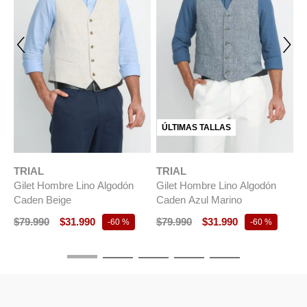
ÚLTIMAS TALLAS
TRIAL
TRIAL
T
Gilet Hombre Lino Algodón
Gilet Hombre Lino Algodón
G
Caden Beige
Caden Azul Marino
C
$
79
.
990
$
31
.
990
$
79
.
990
$
31
.
990
$
-
60 %
-
60 %