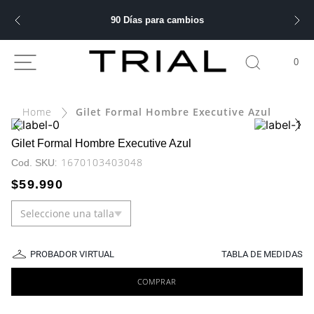
90 Días para cambios
ÁS BUSCADOS
0
Gilet Formal Hombre Executive Azul
bre
Gilet Formal Hombre Executive Azul
:
1670103403048
ery
$
59
.
990
Seleccione una talla
 hombre
PROBADOR VIRTUAL
TABLA DE MEDIDAS
COMPRAR