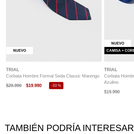
NUEVO
NUEVO
CAMISA + CORB
TRIAL
TRIAL
Corbata Hombre Formal Seda Classic Marengo
Corbata Hombr
Azulino
$
29
.
990
$
19
.
990
-
33 %
$
19
.
990
TAMBIÉN PODRÍA INTERESA