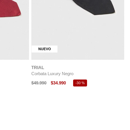
T
C
NUEVO
$
TRIAL
Corbata Luxury Negro
$
49
.
990
$
34
.
990
-
30 %