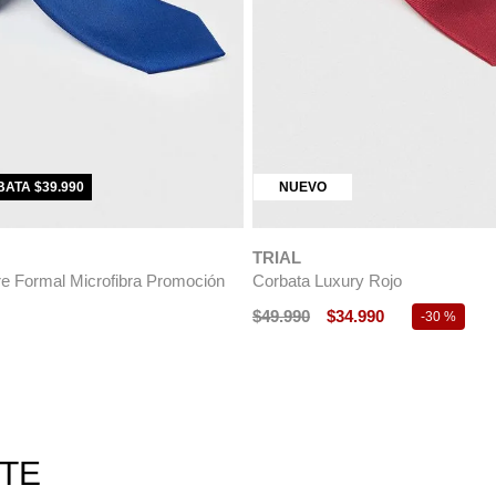
ATA $39.990
NUEVO
TRIAL
e Formal Microfibra Promoción
Corbata Luxury Rojo
$
49
.
990
$
34
.
990
-
30 %
RTE