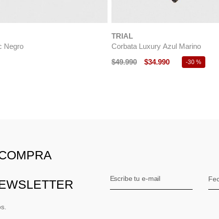
y Verde
Papillon Formal Hombre Seda Mi
Classic Celeste
990
-
30 %
$
29
.
990
$
14
.
990
-
50 %
 COMPRA
NEWSLETTER
os.