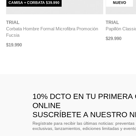
Corbata Luxury Celeste
Corbata Luxur
$
49
.
990
$
34
.
990
$
49
.
990
$
34
.
-
30 %
10% DCTO EN TU PRIMERA
ONLINE
SUSCRÍBETE A NUESTRO 
Regístrate para recibir las últimas noticias: preventas
exclusivas, lanzamientos, ediciones limitadas y event