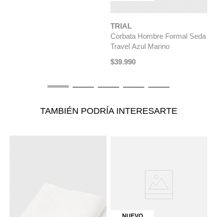
TRIAL
T
da
Corbata Hombre Formal Seda
C
Travel Azul Marino
C
$
39
.
990
$
TAMBIÉN PODRÍA INTERESARTE
NUEVO