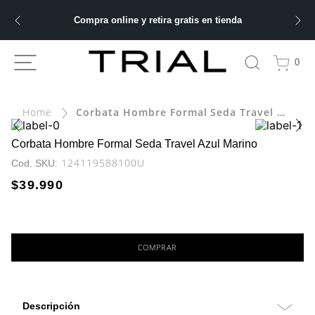
Compra online y retira gratis en tienda
ÁS BUSCADOS
0
bre
Corbata Hombre Formal Seda Travel Azul Marino
ery
Corbata Hombre Formal Seda Travel Azul Marino
:
124119588100U
$
39
.
990
 hombre
ble
COMPRAR
Descripción