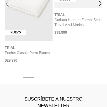
TRIAL
Corbata Hombre Formal Seda
Travel Azul Marino
$
39
.
990
NUEVO
TRIAL
T
Pochet Classic Perro Blanco
P
$
29
.
990
$
SUSCRÍBETE A NUESTRO
NEWSLETTER