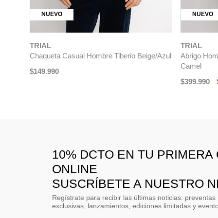
NUEVO
NUEVO
TRIAL
TRIAL
Chaqueta Casual Hombre Tiberio Beige/Azul
Abrigo Homb
Camel
$
149
.
990
$
399
.
990
10% DCTO EN TU PRIMERA
ONLINE
SUSCRÍBETE A NUESTRO 
Regístrate para recibir las últimas noticias: preventas
exclusivas, lanzamientos, ediciones limitadas y event