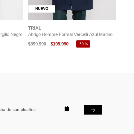
NUEVO
TRIAL
rgilio Negro
Abrigo Hombre Formal Vercelli Azul Marino
$
399
.
990
$
199
.
990
-
50 %