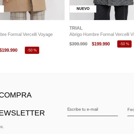
NUEVO
TRIAL
re Formal Vercelli Voyage
Abrigo Hombre Formal Vercelli Vi
$
399
.
990
$
199
.
990
-
50 %
$
199
.
990
-
50 %
 COMPRA
NEWSLETTER
os.