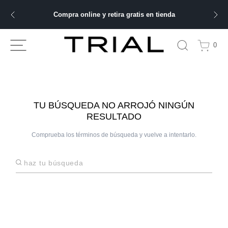
Compra online y retira gratis en tienda
ÁS BUSCADOS
0
bre
TU BÚSQUEDA NO ARROJÓ NINGÚN
RESULTADO
ery
Comprueba los términos de búsqueda y vuelve a intentarlo.
 hombre
Haz tu búsqueda