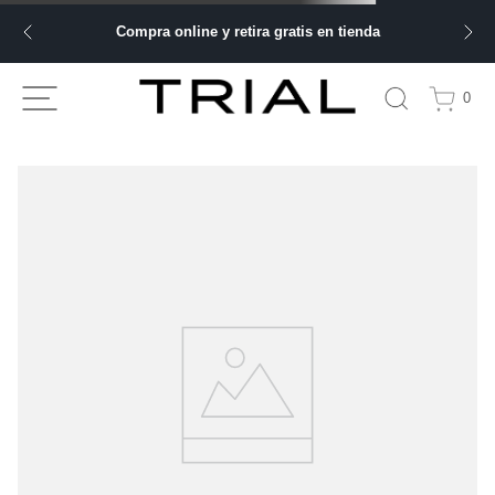
Compra online y retira gratis en tienda
0
TU BÚSQUEDA NO ARROJÓ NINGÚN
RESULTADO
Comprueba los términos de búsqueda y vuelve a intentarlo.
Haz tu búsqueda