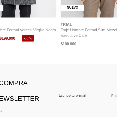
NUEVO
TRIAL
re Formal Vercelli Virgilio Negro
Traje Hombre Formal Slim Mezc
Executive Café
$
199
.
990
-
50 %
$
199
.
990
 COMPRA
NEWSLETTER
os.