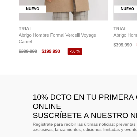
NUEVO
NUEVO
TRIAL
TRIAL
Abrigo Hombre Formal Vercelli Voyage
Abrigo Homb
Camel
$
399
.
990
$
399
.
990
$
199
.
990
-
50 %
10% DCTO EN TU PRIMERA
ONLINE
SUSCRÍBETE A NUESTRO 
Regístrate para recibir las últimas noticias: preventas
exclusivas, lanzamientos, ediciones limitadas y event