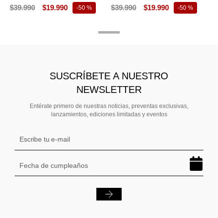
$
39
.
990
$
19
.
990
$
39
.
990
$
19
.
990
-
50 %
-
50 %
SUSCRÍBETE A NUESTRO
NEWSLETTER
Entérate primero de nuestras noticias, preventas exclusivas,
lanzamientos, ediciones limitadas y eventos