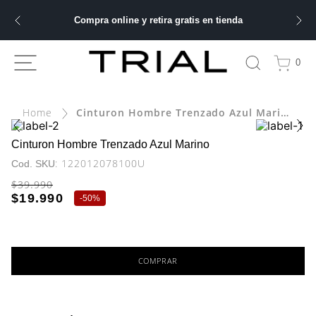
Compra online y retira gratis en tienda
ÁS BUSCADOS
0
Cinturon Hombre Trenzado Azul Marino
bre
ery
Cinturon Hombre Trenzado Azul Marino
:
122012078100U
$
39
.
990
$
19
.
990
-
50%
 hombre
ble
COMPRAR