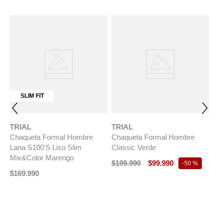
SLIM FIT
TRIAL
TRIAL
Chaqueta Formal Hombre
Chaqueta Formal Hombre
Lana S100'S Liso Slim
Classic Verde
Mix&Color Marengo
$
199
.
990
$
99
.
990
-
50 %
$
169
.
990
T
C
C