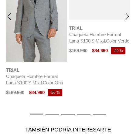
TRIAL
Chaqueta Hombre Formal
Lana S100'S Mix&Color Verde
$
169
.
990
$
84
.
990
-
50 %
TRIAL
T
Chaqueta Hombre Formal
C
ct
Lana S100'S Mix&Color Gris
La
M
$
169
.
990
$
84
.
990
-
50 %
$
TAMBIÉN PODRÍA INTERESARTE