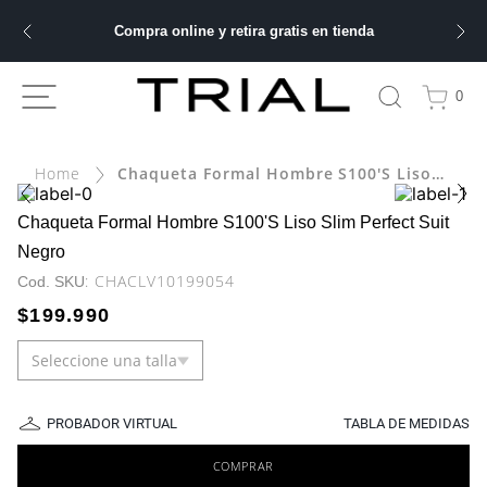
Compra online y retira gratis en tienda
ÁS BUSCADOS
0
Chaqueta Formal Hombre S100'S Liso Slim Perfect Suit Negro
bre
ery
Chaqueta Formal Hombre S100'S Liso Slim Perfect Suit
Negro
:
CHACLV10199054
$
199
.
990
 hombre
Seleccione una talla
ble
PROBADOR VIRTUAL
TABLA DE MEDIDAS
COMPRAR