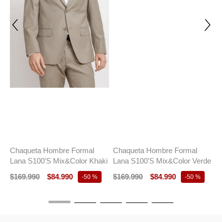
TRIAL
TRIAL
T
Chaqueta Hombre Formal
Chaqueta Formal Hombre
C
Lana S100'S Mix&Color Khaki
Executive Gris
L
$
169
.
990
$
84
.
990
$
149
.
990
$
49
.
990
$
-
50 %
-
67 %
TAMBIÉN PODRÍA INTERESARTE