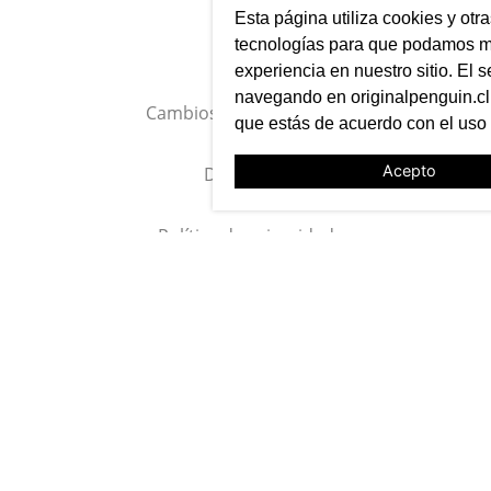
Esta página utiliza cookies y otr
tecnologías para que podamos me
experiencia en nuestro sitio. El s
navegando en originalpenguin.cl 
SUSCRÍBETE A NUESTRO
que estás de acuerdo con el uso
NEWSLETTER
Acepto
Entérate primero de nuestras noticias, preventas exclusivas,
lanzamientos, ediciones limitadas y eventos
TE AYUDAMOS