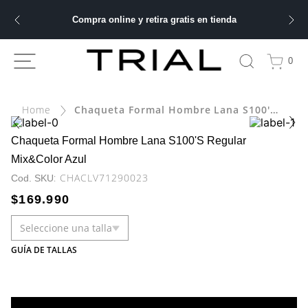
Compra online y retira gratis en tienda
ÁS BUSCADOS
0
bre
Chaqueta Formal Hombre Lana S100'S Regular Mix&Color Azul
ery
Chaqueta Formal Hombre Lana S100'S Regular
Mix&Color Azul
:
CHACLV71290023
 hombre
$
169
.
990
Seleccione una talla
ble
GUÍA DE TALLAS