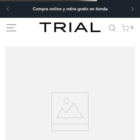
Compra online y retira gratis en tienda
0
TU BÚSQUEDA NO ARROJÓ NINGÚN
RESULTADO
Comprueba los términos de búsqueda y vuelve a intentarlo.
Haz tu búsqueda