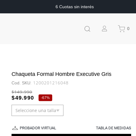
6 Cuotas sin interés
0
Chaqueta Formal Hombre Executive Gris
:
1200201216048
$
149
.
990
$
49
.
990
-
67%
Seleccione una talla
PROBADOR VIRTUAL
TABLA DE MEDIDAS