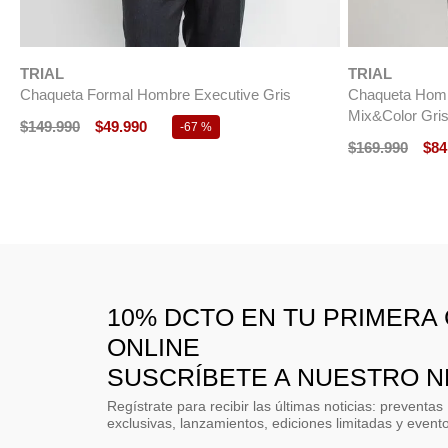
Chaqueta Formal Hombre Classic Marengo
Chaqueta Homb
Negro
$
199
.
990
$
99
.
990
-
50 %
$
199
.
990
$
16
10% DCTO EN TU PRIMERA
ONLINE
SUSCRÍBETE A NUESTRO 
Regístrate para recibir las últimas noticias: preventas
exclusivas, lanzamientos, ediciones limitadas y event