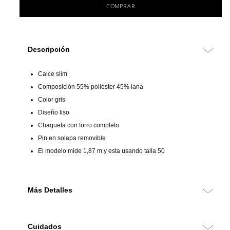
COMPRAR
Descripción
Calce slim
Composición 55% poliéster 45% lana
Color gris
Diseño liso
Chaqueta con forro completo
Pin en solapa removible
El modelo mide 1,87 m y esta usando talla 50
Más Detalles
Chaqueta de calce slim confeccionada en una mezcla de lana y
poliéster, que combina elegancia, estructura y comodidad. Su
Cuidados
diseño liso con solapa clásica ofrece un estilo moderno y versátil,