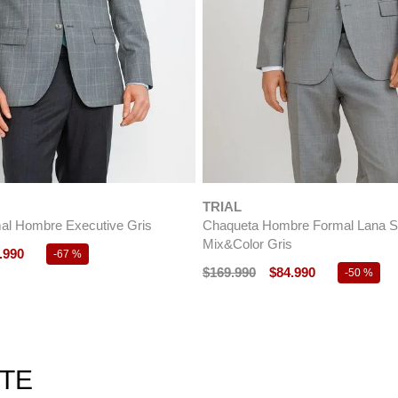
TRIAL
al Hombre Executive Gris
Chaqueta Hombre Formal Lana S
Mix&Color Gris
.
990
-
67 %
$
169
.
990
$
84
.
990
-
50 %
RTE