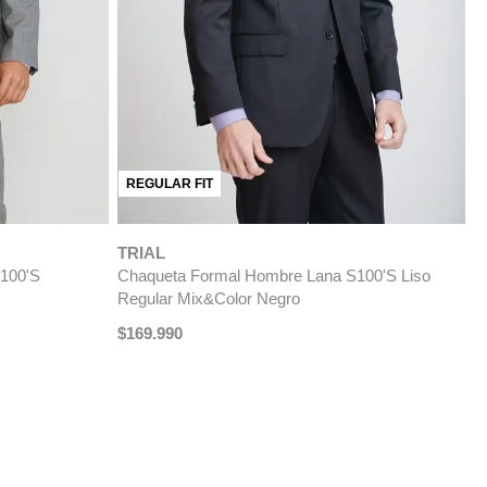
T
C
REGULAR FIT
S
$
TRIAL
100'S
Chaqueta Formal Hombre Lana S100'S Liso
Regular Mix&Color Negro
$
169
.
990