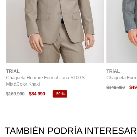
TRIAL
TRIAL
Chaqueta Hombre Formal Lana S100'S
Chaqueta Form
Mix&Color Khaki
$
149
.
990
$
49
$
169
.
990
$
84
.
990
-
50 %
TAMBIÉN PODRÍA INTERESA