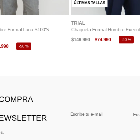
re Formal Lana S100'S Smoking
Chaqueta Hombre Formal Lana Sl
Burdeo
9
.
990
$
149
.
990
$
74
.
990
-
15 %
-
50 %
 COMPRA
NEWSLETTER
os.