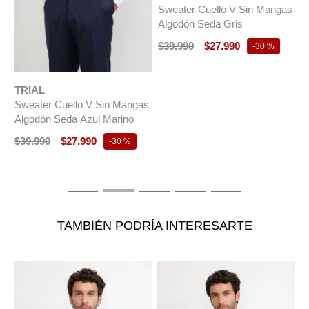
Sweater Cuello V Sin Mangas
Algodón Seda Gris
$
39
.
990
$
27
.
990
-
30 %
TRIAL
T
Sweater Cuello V Sin Mangas
S
Algodón Seda Azul Marino
C
C
$
39
.
990
$
27
.
990
-
30 %
$
TAMBIÉN PODRÍA INTERESARTE