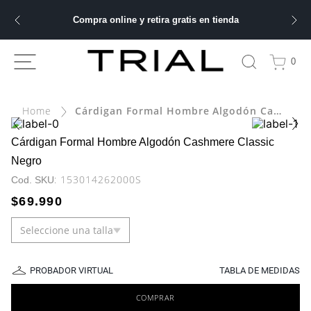
Compra online y retira gratis en tienda
ÁS BUSCADOS
0
ery
Cárdigan Formal Hombre Algodón Cashmere Classic Negro
bre
Cárdigan Formal Hombre Algodón Cashmere Classic
Negro
ble
:
153014262000S
$
69
.
990
Seleccione una talla
 hombre
PROBADOR VIRTUAL
TABLA DE MEDIDAS
COMPRAR