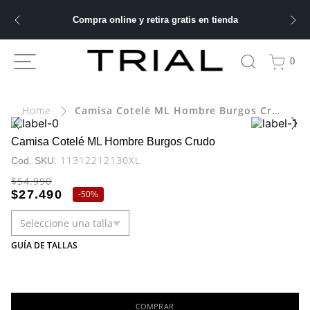
Compra online y retira gratis en tienda
ÁS BUSCADOS
0
bre
Camisa Cotelé ML Hombre Burgos Crudo
ery
Camisa Cotelé ML Hombre Burgos Crudo
:
11312212130XL
$
54
.
990
 hombre
$
27
.
490
-
50%
Seleccione una talla
ble
GUÍA DE TALLAS
COMPRAR