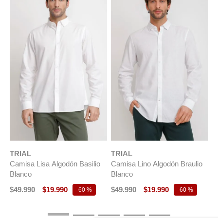
TRIAL
TRIAL
T
Camisa Lisa Algodón Basilio
Camisa Lino Algodón Braulio
C
Blanco
Blanco
B
$
49
.
990
$
19
.
990
$
49
.
990
$
19
.
990
$
-
60 %
-
60 %