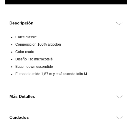
Descripción
Calce classic
Composición 100% algodón
Color crudo
Diseño liso microcotelé
Button down escondido
El modelo mide 1,87 m y está usando talla M
Más Detalles
Camisa 100% algodón de calce classic, confeccionada en tejido
microcotelé que aporta textura suave y una apariencia distintiva. Su
Cuidados
diseño liso en color crudo combina comodidad y estilo casual
refinado, ideal para la temporada de transición.
Lavar a máquina a temperatura máxima de 30?°C en ciclo suave. No