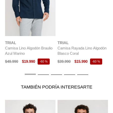
TRIAL
Camisa Rayada Lino Algodón
Blasco Coral
$
39
.
990
$
15
.
990
-
60 %
TRIAL
T
Camisa Lino Algodón Braulio
C
Azul Marino
A
$
49
.
990
$
19
.
990
$
-
60 %
TAMBIÉN PODRÍA INTERESARTE