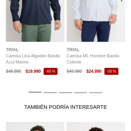
TRIAL
TRIAL
T
Camisa Lisa Algodón Basilio
Camisa ML Hombre Basilio
C
Azul Marino
Celeste
G
$
49
.
990
$
19
.
990
$
49
.
990
$
24
.
990
$
-
60 %
-
50 %
TAMBIÉN PODRÍA INTERESARTE