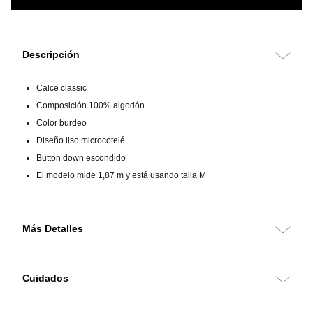
Descripción
Calce classic
Composición 100% algodón
Color burdeo
Diseño liso microcotelé
Button down escondido
El modelo mide 1,87 m y está usando talla M
Más Detalles
Camisa 100% algodón de calce classic, confeccionada en tejido
microcotelé que aporta textura suave y una apariencia distintiva. Su
Cuidados
diseño liso en color burdeo combina comodidad y estilo casual
refinado, ideal para la temporada de transición.
Lavar a máquina a temperatura máxima de 30?°C en ciclo suave. No