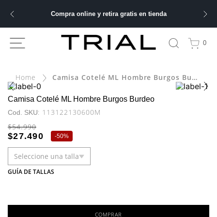
Compra online y retira gratis en tienda
ÁS BUSCADOS
0
bre
Camisa Cotelé ML Hombre Burgos Burdeo
ery
Camisa Cotelé ML Hombre Burgos Burdeo
:
113122130600M
$
54
.
990
 hombre
$
27
.
490
-
50%
Seleccione una talla
ble
GUÍA DE TALLAS
COMPRAR