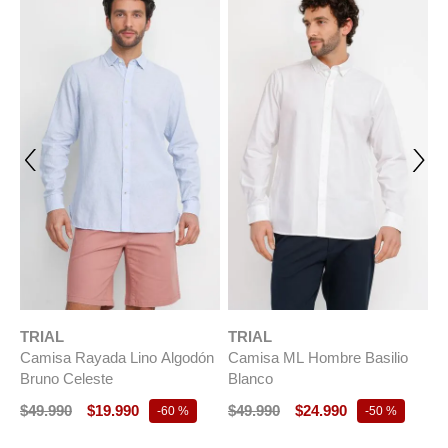
TRIAL
TRIAL
T
Camisa Rayada Lino Algodón
Camisa ML Hombre Basilio
C
r
Bruno Celeste
Blanco
B
$
49
.
990
$
19
.
990
$
49
.
990
$
24
.
990
$
-
60 %
-
50 %